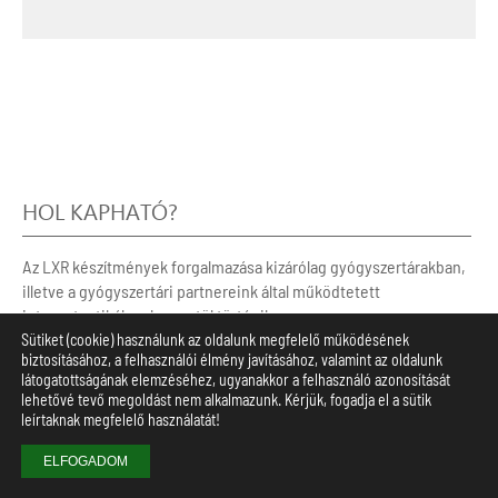
HOL KAPHATÓ?
Az LXR készítmények forgalmazása kizárólag gyógyszertárakban,
illetve a gyógyszertári partnereink által működtetett
internetpatikákon keresztül történik.
Sütiket (cookie) használunk az oldalunk megfelelő működésének
gyógyszertár
gyógyszertár internetpatikával
biztosításához, a felhasználói élmény javításához, valamint az oldalunk
látogatottságának elemzéséhez, ugyanakkor a felhasználó azonosítását
lehetővé tevő megoldást nem alkalmazunk. Kérjük, fogadja el a sütik
leírtaknak megfelelő használatát!
ELFOGADOM