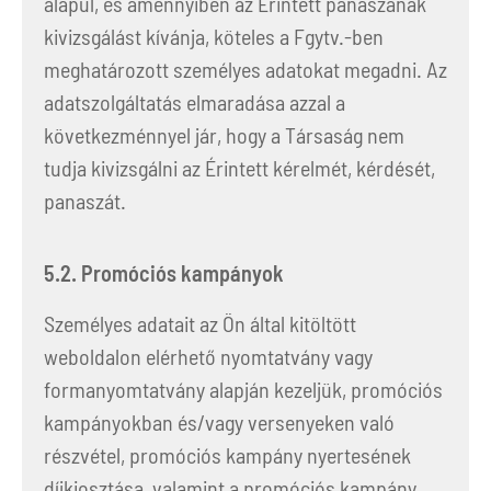
alapul, és amennyiben az Érintett panaszának
kivizsgálást kívánja, köteles a Fgytv.-ben
meghatározott személyes adatokat megadni. Az
adatszolgáltatás elmaradása azzal a
következménnyel jár, hogy a Társaság nem
tudja kivizsgálni az Érintett kérelmét, kérdését,
panaszát.
5.2. Promóciós kampányok
Személyes adatait az Ön által kitöltött
weboldalon elérhető nyomtatvány vagy
formanyomtatvány alapján kezeljük, promóciós
kampányokban és/vagy versenyeken való
részvétel, promóciós kampány nyertesének
díjkiosztása, valamint a promóciós kampány