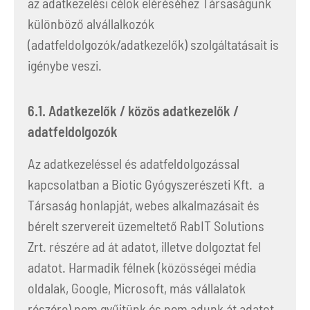
az adatkezelési célok eléréséhez Társaságunk
különböző alvállalkozók
(adatfeldolgozók/adatkezelők) szolgáltatásait is
igénybe veszi.
6.1. Adatkezelők / közös adatkezelők /
adatfeldolgozók
Az adatkezeléssel és adatfeldolgozással
kapcsolatban a Biotic Gyógyszerészeti Kft. a
Társaság honlapját, webes alkalmazásait és
bérelt szervereit üzemeltető RabIT Solutions
Zrt. részére ad át adatot, illetve dolgoztat fel
adatot. Harmadik félnek (közösségei média
oldalak, Google, Microsoft, más vállalatok
részére) nem gyűjtünk és nem adunk át adatot.