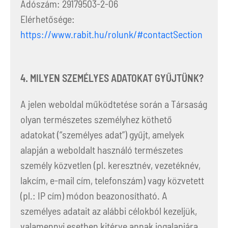
Adószám: 29179503-2-06
Elérhetősége:
https://www.rabit.hu/rolunk/#contactSection
4. MILYEN SZEMÉLYES ADATOKAT GYŰJTÜNK?
A jelen weboldal működtetése során a Társaság
olyan természetes személyhez köthető
adatokat (“személyes adat”) gyűjt, amelyek
alapján a weboldalt használó természetes
személy közvetlen (pl. keresztnév, vezetéknév,
lakcím, e-mail cím, telefonszám) vagy közvetett
(pl.: IP cím) módon beazonosítható. A
személyes adatait az alábbi célokból kezeljük,
valamennyi esetben kitérve annak jogalapjára.