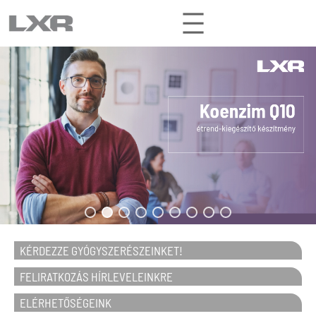
Ugrás
a
tartalomhoz
KÉRDEZZE GYÓGYSZERÉSZEINKET!
FELIRATKOZÁS HÍRLEVELEINKRE
ELÉRHETŐSÉGEINK