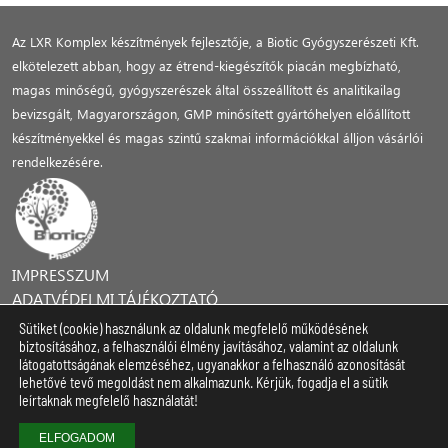
Az LXR Komplex készítmények fejlesztője, a Biotic Gyógyszerészeti Kft.
elkötelezett abban, hogy az étrend-kiegészítők piacán megbízható,
magas minőségű, gyógyszerészek által összeállított és analitikailag
bevizsgált, Magyarországon, GMP minősített gyártóhelyen előállított
készítményekkel és magas szintű szakmai információkkal álljon vásárlói
rendelkezésére.
IMPRESSZUM
ADATVÉDELMI TÁJÉKOZTATÓ
JOGI NYILATKOZAT
Sütiket (cookie) használunk az oldalunk megfelelő működésének
KAPCSOLAT
biztosításához, a felhasználói élmény javításához, valamint az oldalunk
látogatottságának elemzéséhez, ugyanakkor a felhasználó azonosítását
FELIRATKOZÁS HÍRLEVELEINKRE
lehetővé tevő megoldást nem alkalmazunk. Kérjük, fogadja el a sütik
leírtaknak megfelelő használatát!
© 2023 BIOTIC GYÓGYSZERÉSZETI KFT.
ELFOGADOM