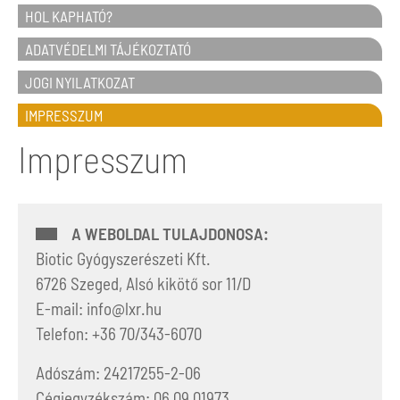
HOL KAPHATÓ?
ADATVÉDELMI TÁJÉKOZTATÓ
JOGI NYILATKOZAT
IMPRESSZUM
Impresszum
A WEBOLDAL TULAJDONOSA:
Biotic Gyógyszerészeti Kft.
6726 Szeged, Alsó kikötő sor 11/D
E-mail: info@lxr.hu
Telefon: +36 70/343-6070
Adószám: 24217255-2-06
Cégjegyzékszám: 06 09 01973