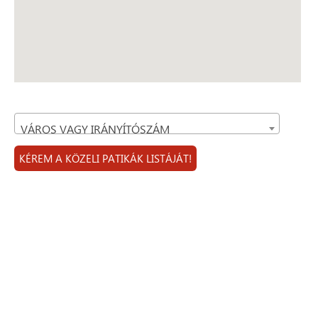
VÁROS VAGY IRÁNYÍTÓSZÁM
KÉREM A KÖZELI PATIKÁK LISTÁJÁT!