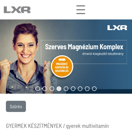
Ugrás
a
tartalomhoz
Szűrés
GYERMEK KÉSZÍTMÉNYEK /
gyerek multivitamin