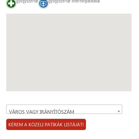
gyógyszertár
gyógyszertár internetpatikával
VÁROS VAGY IRÁNYÍTÓSZÁM
KÉREM A KÖZELI PATIKÁK LISTÁJÁT!