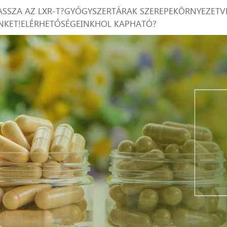
ASSZA AZ LXR-T?
GYÓGYSZERTÁRAK SZEREPE
KÖRNYEZETV
NKET!
ELÉRHETŐSÉGEINK
HOL KAPHATÓ?