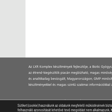
Az LXR Komplex készítmények fejlesztője, a Biotic Gyógysz
az étrend-kiegészítők piacán megbízható, magas minőségű
és analitikailag bevizsgált, Magyarországon, GMP minősíte
készítményekkel és magas szintű szakmai információkkal á
© 2023 BIOTIC GYÓGYSZERÉSZETI KFT.
Sütiket (cookie) használunk az oldalunk megfelelő működésének bizto
felhasználó azonosítását lehetővé tevő megoldást nem alkalmazunk. Kér