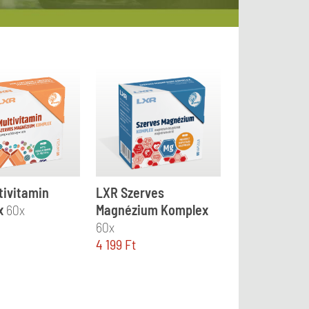
tivitamin
LXR Szerves
x
60x
Magnézium Komplex
60x
4 199
Ft