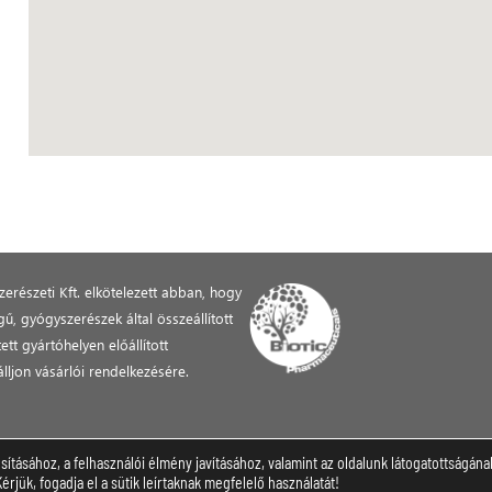
erészeti Kft. elkötelezett abban, hogy
, gyógyszerészek által összeállított
tt gyártóhelyen előállított
lljon vásárlói rendelkezésére.
sításához, a felhasználói élmény javításához, valamint az oldalunk látogatottságá
jük, fogadja el a sütik leírtaknak megfelelő használatát!