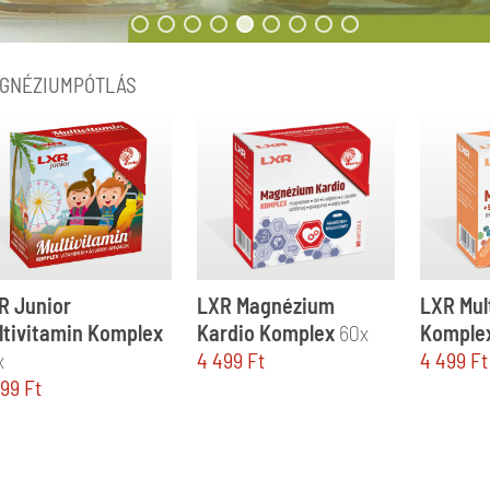
GNÉZIUMPÓTLÁS
R Junior
LXR Magnézium
LXR Mul
ltivitamin Komplex
Kardio Komplex
60x
Komple
x
4 499
Ft
4 499
Ft
499
Ft