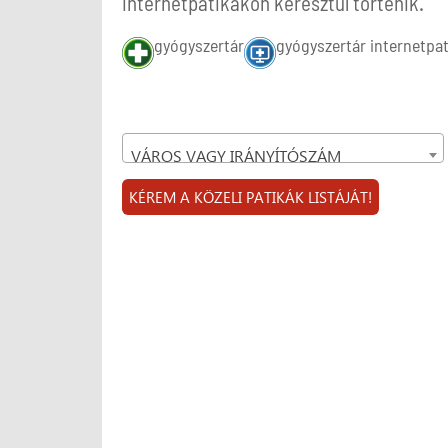
internetpatikákon keresztül történik.
gyógyszertár
gyógyszertár internetpat
VÁROS VAGY IRÁNYÍTÓSZÁM
KÉREM A KÖZELI PATIKÁK LISTÁJÁT!