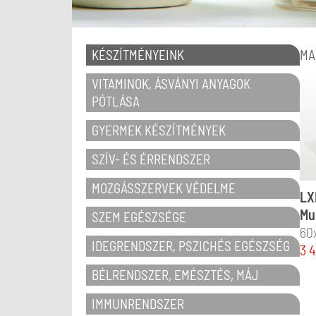
MA
KÉSZÍTMÉNYEINK
VITAMINOK, ÁSVÁNYI ANYAGOK
PÓTLÁSA
GYERMEK KÉSZÍTMÉNYEK
SZÍV- ÉS ÉRRENDSZER
MOZGÁSSZERVEK VÉDELME
LX
Mu
SZEM EGÉSZSÉGE
60
IDEGRENDSZER, PSZICHÉS EGÉSZSÉG
3 
BÉLRENDSZER, EMÉSZTÉS, MÁJ
IMMUNRENDSZER