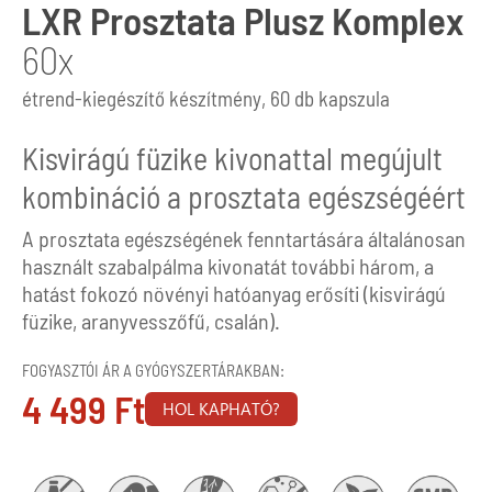
LXR Prosztata Plusz Komplex
60x
étrend-kiegészítő készítmény, 60 db kapszula
Kisvirágú füzike kivonattal megújult
kombináció a prosztata egészségéért
A prosztata egészségének fenntartására általánosan
használt szabalpálma kivonatát további három, a
hatást fokozó növényi hatóanyag erősíti (kisvirágú
füzike, aranyvesszőfű, csalán).
FOGYASZTÓI ÁR A GYÓGYSZERTÁRAKBAN:
4 499
Ft
HOL KAPHATÓ?