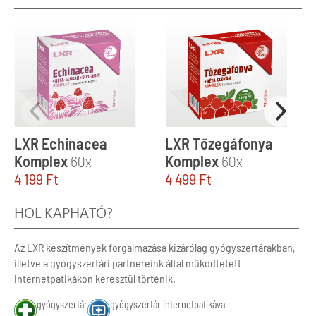
LXR Echinacea
LXR Tőzegáfonya
Komplex
60x
Komplex
60x
4 199
Ft
4 499
Ft
HOL KAPHATÓ?
Az LXR készítmények forgalmazása kizárólag gyógyszertárakban,
illetve a gyógyszertári partnereink által működtetett
internetpatikákon keresztül történik.
gyógyszertár
gyógyszertár internetpatikával