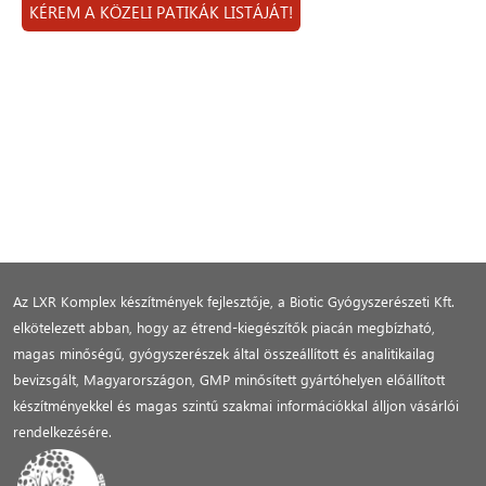
KÉREM A KÖZELI PATIKÁK LISTÁJÁT!
Az LXR Komplex készítmények fejlesztője, a Biotic Gyógyszerészeti Kft.
elkötelezett abban, hogy az étrend-kiegészítők piacán megbízható,
magas minőségű, gyógyszerészek által összeállított és analitikailag
bevizsgált, Magyarországon, GMP minősített gyártóhelyen előállított
készítményekkel és magas szintű szakmai információkkal álljon vásárlói
rendelkezésére.