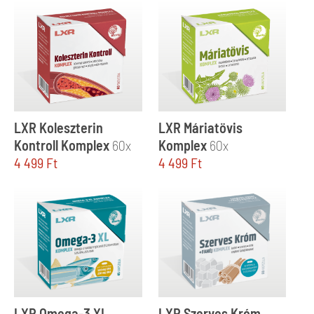
LXR Koleszterin
LXR Máriatövis
Kontroll Komplex
60x
Komplex
60x
4 499
Ft
4 499
Ft
LXR Omega-3 XL
LXR Szerves Króm