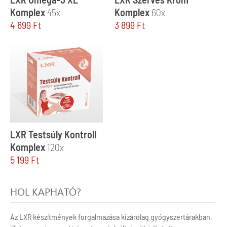
Komplex
45x
Komplex
60x
4 699
Ft
3 899
Ft
LXR Testsúly Kontroll
Komplex
120x
5 199
Ft
HOL KAPHATÓ?
Az LXR készítmények forgalmazása kizárólag gyógyszertárakban,