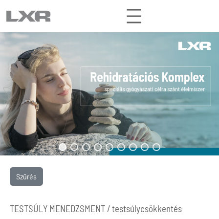
Ugrás
a
tartalomhoz
Szűrés
TESTSÚLY MENEDZSMENT /
testsúlycsökkentés