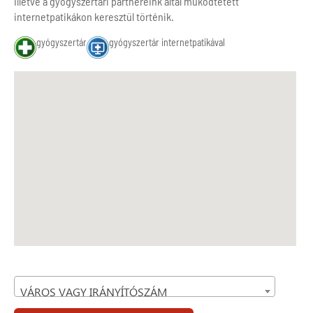
illetve a gyógyszertári partnereink által működtetett
internetpatikákon keresztül történik.
gyógyszertár
gyógyszertár internetpatikával
VÁROS VAGY IRÁNYÍTÓSZÁM